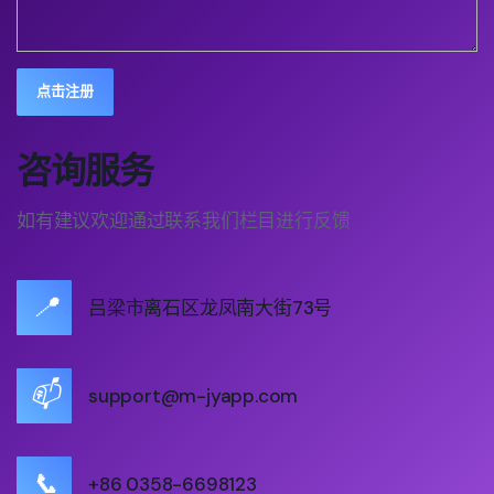
点击注册
咨询服务
如有建议欢迎通过联系我们栏目进行反馈
📍
吕梁市离石区龙凤南大街73号
📫
support@m-jyapp.com
📞
+86 0358-6698123