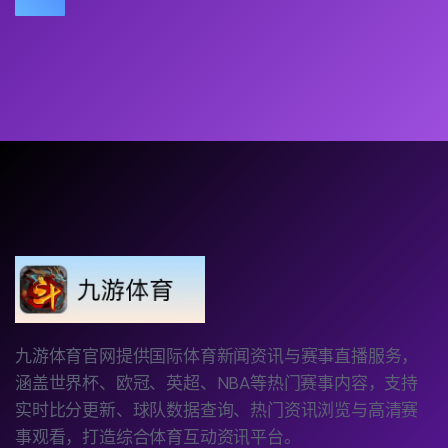
九游体育官网提供国际体育新闻资讯与赛事直播服务，
涵盖世界杯、欧冠、英超、NBA等热门赛事内容，支持
实时比分更新、球队数据查询、热门资讯浏览与高清赛
事观看，打造综合体育互动资讯平台。