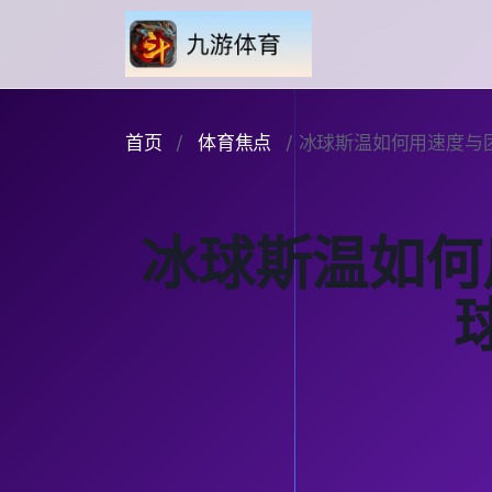
首页
/
体育焦点
/
冰球斯温如何用速度与
冰球斯温如何