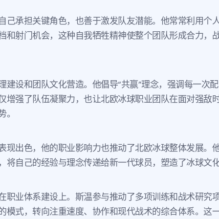
自己承担关键角色，也善于激发队友潜能。他常常利用个
档和射门机会，这种自我牺牲精神使整个团队形成合力，
理建设和团队文化营造。他倡导“共赢”理念，强调每一次
仅增强了队伍凝聚力，也让北欧冰球职业团队在面对强敌
势。
表现出色，他的职业影响力也推动了北欧冰球整体发展。
，将自己的经验与理念传递给新一代球员，塑造了冰球文
在职业体系建设上。斯温参与推动了多项训练和战术研究
的模式，转向注重速度、协作和现代战术的综合体系。这