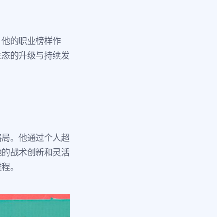
。他的职业榜样作
生态的升级与持续发
格局。他通过个人超
他的战术创新和灵活
进程。