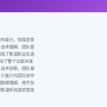
协作能力，彻底改变
、战术理解、团队管
概括了斯温职业生涯
动了整个北欧冰球
、战术创新、团队凝
个人能力与团队协作
们能够理解，他不仅
对斯温所创造的竞技