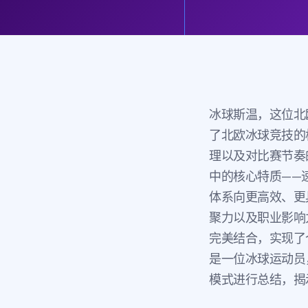
冰球斯温，这位北
了北欧冰球竞技的
理以及对比赛节奏
中的核心特质——
体系向更高效、更
聚力以及职业影响
完美结合，实现了
是一位冰球运动员
模式进行总结，揭