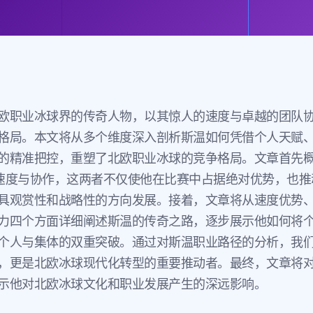
欧职业冰球界的传奇人物，以其惊人的速度与卓越的团队
格局。本文将从多个维度深入剖析斯温如何凭借个人天赋
的精准把控，重塑了北欧职业冰球的竞争格局。文章首先
速度与协作，这两者不仅使他在比赛中占据绝对优势，也推
具观赏性和战略性的方向发展。接着，文章将从速度优势
力四个方面详细阐述斯温的传奇之路，逐步展示他如何将
个人与集体的双重突破。通过对斯温职业路径的分析，我
，更是北欧冰球现代化转型的重要推动者。最终，文章将
示他对北欧冰球文化和职业发展产生的深远影响。