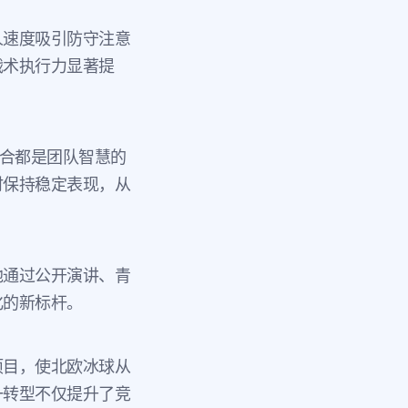
人速度吸引防守注意
战术执行力显著提
配合都是团队智慧的
时保持稳定表现，从
他通过公开演讲、青
化的新标杆。
项目，使北欧冰球从
一转型不仅提升了竞