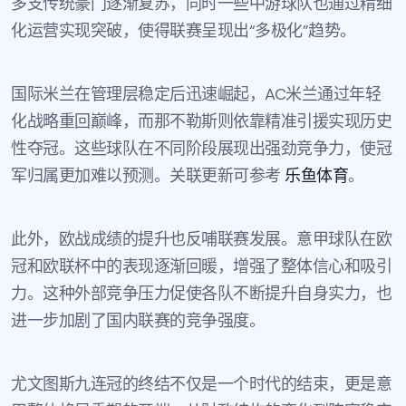
多支传统豪门逐渐复苏，同时一些中游球队也通过精细
化运营实现突破，使得联赛呈现出“多极化”趋势。
国际米兰在管理层稳定后迅速崛起，AC米兰通过年轻
化战略重回巅峰，而那不勒斯则依靠精准引援实现历史
性夺冠。这些球队在不同阶段展现出强劲竞争力，使冠
军归属更加难以预测。关联更新可参考
乐鱼体育
。
此外，欧战成绩的提升也反哺联赛发展。意甲球队在欧
冠和欧联杯中的表现逐渐回暖，增强了整体信心和吸引
力。这种外部竞争压力促使各队不断提升自身实力，也
进一步加剧了国内联赛的竞争强度。
尤文图斯九连冠的终结不仅是一个时代的结束，更是意