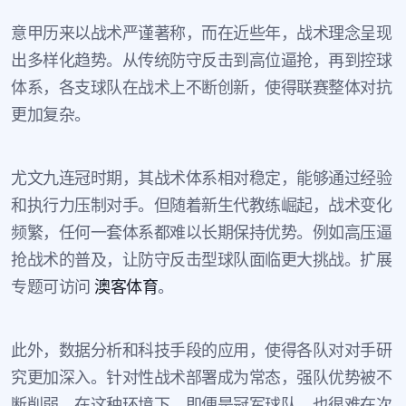
意甲历来以战术严谨著称，而在近些年，战术理念呈现
出多样化趋势。从传统防守反击到高位逼抢，再到控球
体系，各支球队在战术上不断创新，使得联赛整体对抗
更加复杂。
尤文九连冠时期，其战术体系相对稳定，能够通过经验
和执行力压制对手。但随着新生代教练崛起，战术变化
频繁，任何一套体系都难以长期保持优势。例如高压逼
抢战术的普及，让防守反击型球队面临更大挑战。扩展
专题可访问
澳客体育
。
此外，数据分析和科技手段的应用，使得各队对对手研
究更加深入。针对性战术部署成为常态，强队优势被不
断削弱。在这种环境下，即便是冠军球队，也很难在次