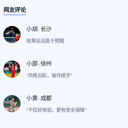
网友评论
小胡 · 长沙
效果远远高于预期
小邵 · 徐州
“风格出彩，操作顺手”
小黄 · 成都
“不仅好体验，更有安全保障”