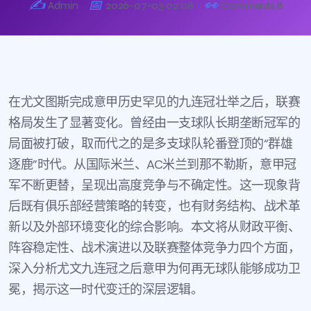
✍
📅
👀
Admin
2026-07-03 02:08
Comments 8
在尤文图斯完成意甲历史罕见的九连冠壮举之后，联赛
格局发生了显著变化。曾经由一支球队长期垄断冠军的
局面被打破，取而代之的是多支球队轮番登顶的“群雄
逐鹿”时代。从国际米兰、AC米兰到那不勒斯，意甲冠
军不断更替，呈现出高度竞争与不确定性。这一现象背
后既有俱乐部经营策略的转变，也有财务结构、战术革
新以及外部环境变化的综合影响。本文将从财政平衡、
阵容稳定性、战术演进以及联赛整体竞争力四个方面，
深入分析尤文九连冠之后意甲为何再无球队能够成功卫
冕，揭示这一时代变迁的深层逻辑。