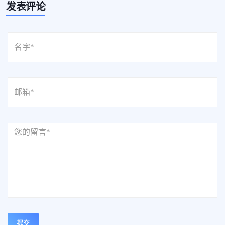
发表评论
提交