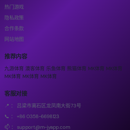
热门游戏
隐私政策
合作条款
网站地图
推荐内容
九游体育
澳客体育
乐鱼体育
熊猫体育
MK体育
MK体育
MK体育
MK体育
MK体育
客服对接
📍 ： 吕梁市离石区龙凤南大街73号
📞 ： +86 0358-6698123
📫 ： support@m-jyapp.com