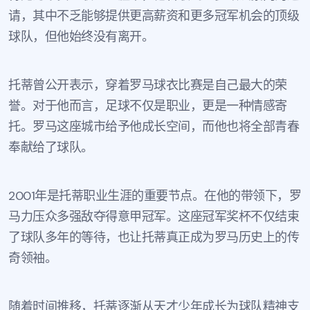
请，其中不乏能够提供更高薪资和更多冠军机会的顶级
球队，但他始终没有离开。
托蒂曾公开表示，穿着罗马球衣比赛是自己最大的荣
誉。对于他而言，足球不仅是职业，更是一种情感寄
托。罗马这座城市给予他成长空间，而他也将全部青春
奉献给了球队。
2001年是托蒂职业生涯的重要节点。在他的带领下，罗
马力压众多强敌夺得意甲冠军。这座冠军奖杯不仅结束
了球队多年的等待，也让托蒂真正成为罗马历史上的传
奇领袖。
随着时间推移，托蒂逐渐从天才少年成长为球队精神支