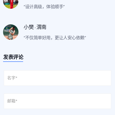
“设计高级，体验顺手”
小樊 · 渭南
“不仅简单好用，更让人安心依赖”
发表评论