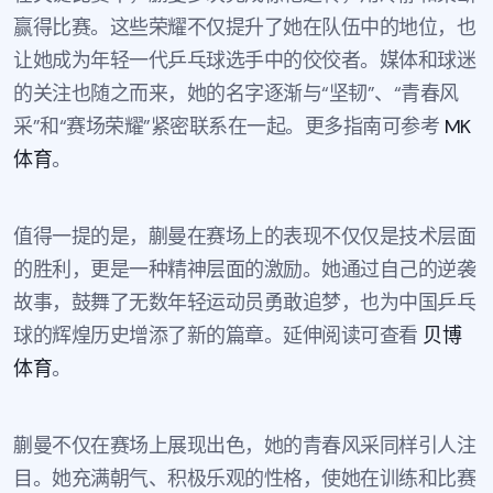
赢得比赛。这些荣耀不仅提升了她在队伍中的地位，也
让她成为年轻一代乒乓球选手中的佼佼者。媒体和球迷
的关注也随之而来，她的名字逐渐与“坚韧”、“青春风
采”和“赛场荣耀”紧密联系在一起。更多指南可参考
MK
体育
。
值得一提的是，蒯曼在赛场上的表现不仅仅是技术层面
的胜利，更是一种精神层面的激励。她通过自己的逆袭
故事，鼓舞了无数年轻运动员勇敢追梦，也为中国乒乓
球的辉煌历史增添了新的篇章。延伸阅读可查看
贝博
体育
。
蒯曼不仅在赛场上展现出色，她的青春风采同样引人注
目。她充满朝气、积极乐观的性格，使她在训练和比赛