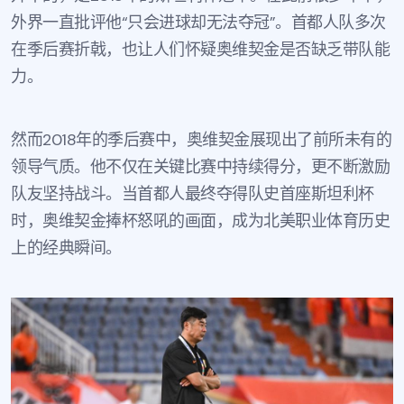
外界一直批评他“只会进球却无法夺冠”。首都人队多次
在季后赛折戟，也让人们怀疑奥维契金是否缺乏带队能
力。
然而2018年的季后赛中，奥维契金展现出了前所未有的
领导气质。他不仅在关键比赛中持续得分，更不断激励
队友坚持战斗。当首都人最终夺得队史首座斯坦利杯
时，奥维契金捧杯怒吼的画面，成为北美职业体育历史
上的经典瞬间。