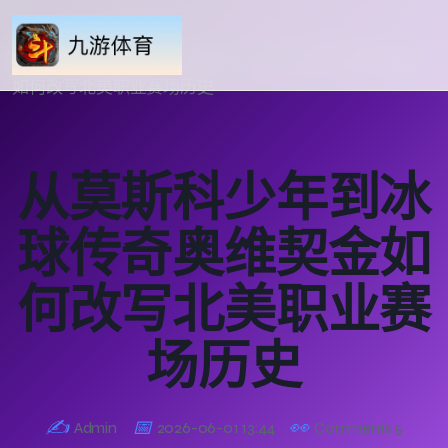
首页
/
体育焦点
/
从莫斯科少年到冰球传奇奥维契金
如何改写北美职业赛场历史
从莫斯科少年到冰
球传奇奥维契金如
何改写北美职业赛
场历史
✍
📅
👀
Admin
2026-06-01 13:44
Comments 5