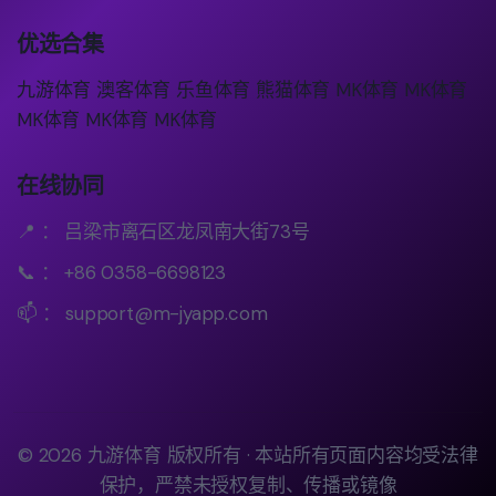
优选合集
九游体育
澳客体育
乐鱼体育
熊猫体育
MK体育
MK体育
MK体育
MK体育
MK体育
在线协同
📍 ： 吕梁市离石区龙凤南大街73号
📞 ： +86 0358-6698123
📫 ： support@m-jyapp.com
© 2026 九游体育 版权所有 · 本站所有页面内容均受法律
保护，严禁未授权复制、传播或镜像