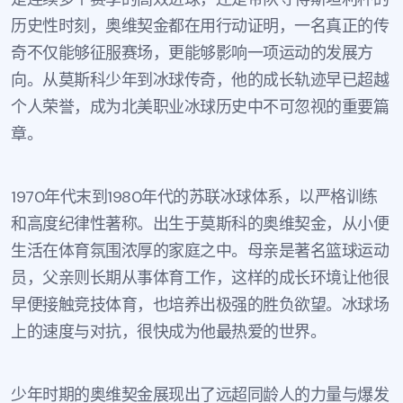
历史性时刻，奥维契金都在用行动证明，一名真正的传
奇不仅能够征服赛场，更能够影响一项运动的发展方
向。从莫斯科少年到冰球传奇，他的成长轨迹早已超越
个人荣誉，成为北美职业冰球历史中不可忽视的重要篇
章。
1970年代末到1980年代的苏联冰球体系，以严格训练
和高度纪律性著称。出生于莫斯科的奥维契金，从小便
生活在体育氛围浓厚的家庭之中。母亲是著名篮球运动
员，父亲则长期从事体育工作，这样的成长环境让他很
早便接触竞技体育，也培养出极强的胜负欲望。冰球场
上的速度与对抗，很快成为他最热爱的世界。
少年时期的奥维契金展现出了远超同龄人的力量与爆发