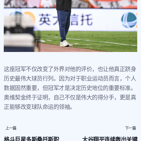
这座冠军不仅改变了外界对他的评价，也让他真正跻身
历史最伟大球员行列。因为对于职业运动员而言，个人
数据固然重要，但冠军才是决定历史地位的重要标准。
奥维契金终于证明，自己不仅是伟大的得分手，更是真
正能够改变球队命运的领袖。
上一篇
下一篇
格斗巨星多斯桑托斯职
大谷翔平连续轰出关键